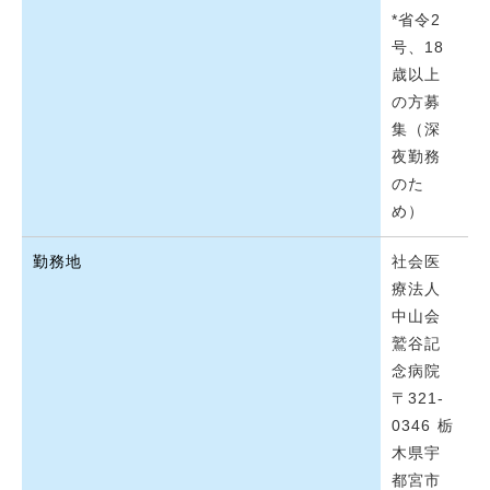
*省令2
号、18
歳以上
の方募
集（深
夜勤務
のた
め）
勤務地
社会医
療法人
中山会
鷲谷記
念病院
〒321-
0346 栃
木県宇
都宮市