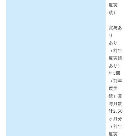
度実
績）
賞与あ
り
あり
（前年
度実績
あり）
年3回
（前年
度実
績）賞
与月数
計2.50
ヶ月分
（前年
度実