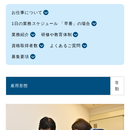
お仕事について
1日の業務スケジュール 「早番」の場合
業務紹介
研修や教育体制
資格取得者数
よくあるご質問
募集要項
常
雇用形態
勤