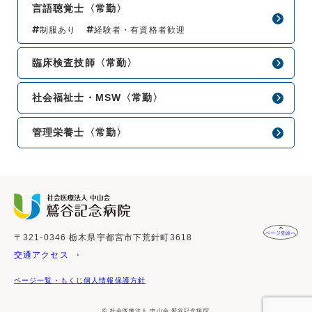
言語聴覚士〈常勤〉
制服あり
経験者・有資格者歓迎
臨床検査技師〈常勤〉
社会福祉士・MSW〈常勤〉
管理栄養士〈常勤〉
ページ先頭へ
〒321-0346 栃木県宇都宮市下荒針町3618
交通アクセス
ページ一覧・もくじ
個人情報保護方針
© 社会医療法人 中山会 鷲谷記念病院