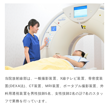
当院放射線部は、一般撮影装置、X線テレビ装置、骨密度装
置(DEXA法)、CT装置、MRI装置、ポータブル撮影装置、外
科用透視装置を男性技師5名、女性技師2名の計7名のスタッ
フで業務を行っています。